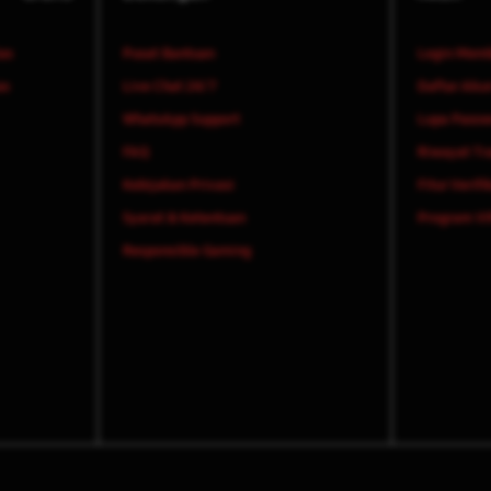
tas
Pusat Bantuan
Login Mem
as
Live Chat 24/7
Daftar Aku
WhatsApp Support
Lupa Passw
FAQ
Riwayat Tr
Kebijakan Privasi
Fitur Verifi
Syarat & Ketentuan
Program VI
Responsible Gaming