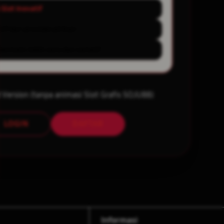
lot Inovatif
tif dari provider pilihan
rmain lebih seru dan variatif
 Version (tanpa animasi Slot Grafis SOJU88)
LOGIN
DAFTAR
Informasi