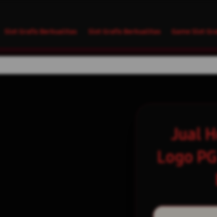
Slot Grafis Berkualitas
Slot Grafis Berkualitas
Game Slot Gra
Jual 
Logo PG