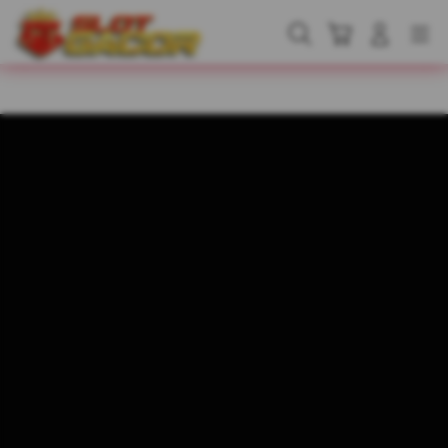
Skip
to
Cari
Troli
Login
Navigation
content