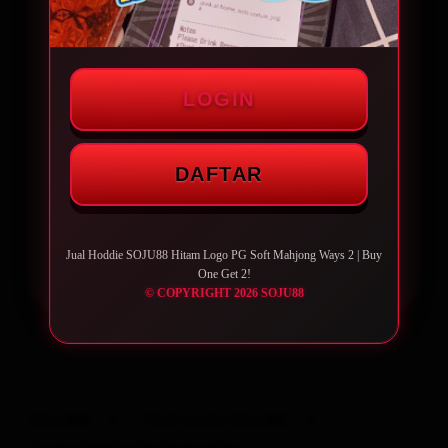
Fitur bonus aktif dari provider
pilihan
Pengalaman bermain lebih seru
dan variatif
LOGIN
CTA Buttons - Gold Version (tanpa animasi
DAFTAR
Slot Grafis SOJU88)
LOGIN
DAFTAR
Jual Hoddie SOJU88 Hitam Logo PG Soft Mahjong Ways 2 | Buy
One Get 2!
© COPYRIGHT 2026 SOJU88
Layer Popup Close
SOJU88
>
Slot Grafis SOJU88
>